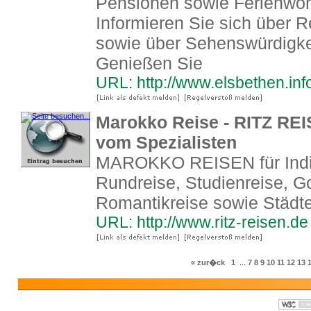
Pensionen sowie Ferienwoh
Informieren Sie sich über 
sowie über Sehenswürdigke
Genießen Sie
URL: http://www.elsbethen.inf
Marokko Reise - RITZ RE
vom Spezialisten
MAROKKO REISEN für Indiv
Rundreise, Studienreise, Gol
Romantikreise sowie Städt
URL: http://www.ritz-reisen.de
« zur�ck
1
...
7
8
9
10
11
12
13