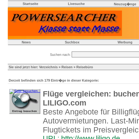
Startseite
Livesuche
Neuzug�nge
News
Suchbox
Werbung
Suchen nach:
Sie sind jetzt hier:
Verzeichnis
»
Reisen
» Reisebüro
Derzeit befinden sich 179 Eintr�ge in dieser Kategorie:
Flüge vergleichen: buchen
LILIGO.com
Beste Angebote für Billigflü
Autovermietungen. Last-Mi
Flugtickets im Preisverglei
URL: http://www.liligo.de