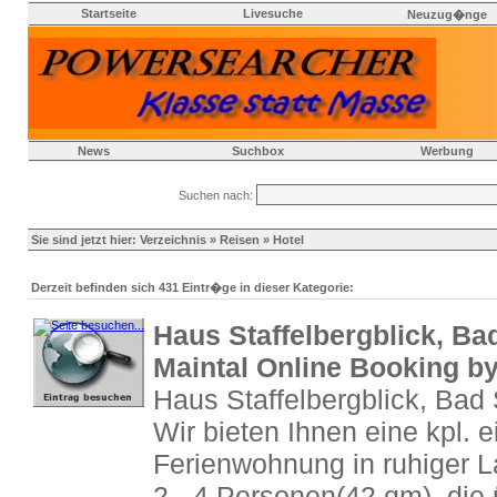
Startseite
Livesuche
Neuzug�nge
News
Suchbox
Werbung
Suchen nach:
Sie sind jetzt hier:
Verzeichnis
»
Reisen
» Hotel
Derzeit befinden sich 431 Eintr�ge in dieser Kategorie:
Haus Staffelbergblick, Bad
Maintal Online Booking 
Haus Staffelbergblick, Bad 
Wir bieten Ihnen eine kpl. e
Ferienwohnung in ruhiger La
2 - 4 Personen(42 qm), die ü