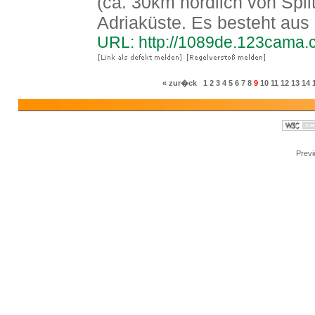
(ca. 30km nördlich von Spli
Adriaküste. Es besteht aus 
URL: http://1089de.123cama
« zur�ck
1
2
3
4
5
6
7
8
9
10
11
12
13
14
Prev