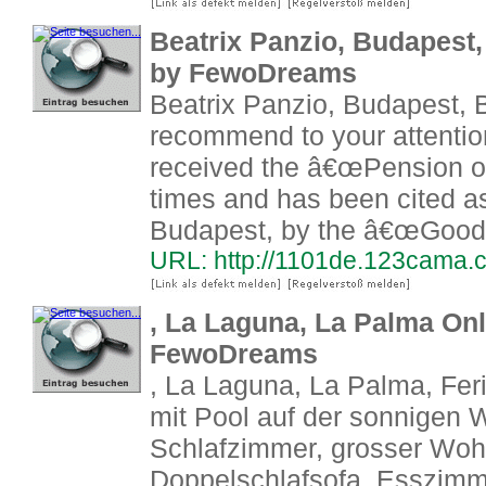
Beatrix Panzio, Budapest
by FewoDreams
Beatrix Panzio, Budapest, 
recommend to your attentio
received the â€œPension o
times and has been cited as
Budapest, by the â€œGood
URL: http://1101de.123cama.
, La Laguna, La Palma On
FewoDreams
, La Laguna, La Palma, Fer
mit Pool auf der sonnigen 
Schlafzimmer, grosser Wo
Doppelschlafsofa, Esszimme