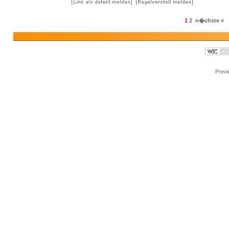
1
2
n�chste »
Prev