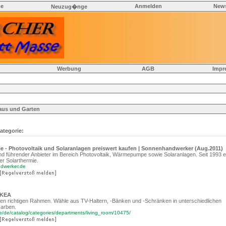
he
Anmelden
News
Neuzug�nge
Werbung
AGB
Impr
aus und Garten
ategorie:
ie - Photovoltaik und Solaranlagen preiswert kaufen | Sonnenhandwerker (Aug.2011)
 führender Anbieter im Bereich Photovoltaik, Wärmepumpe sowie Solaranlagen. Seit 1993 er
der Solarthermie.
dwerker.de
IKEA
n richtigen Rahmen. Wähle aus TV-Haltern, -Bänken und -Schränken in unterschiedlichen
Farben.
e/de/catalog/categories/departments/living_room/10475/