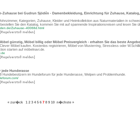
Zuhause bei Gudrun Sjödén - Damenbekleidung, Einrichtung für Zuhause, Katalog,
ohnzimmer, Kategorien, Zuhause, Kleider und Heimkollektion aus Naturmaterialien in schw
, bestellen Sie den Katalog, kommen Sie mit auf spannende Inspirationsreisen und lesen Sie 
eden.de/Zuhause--40068d.html
öbel günstig, Möbel billig oder Möbel Preisvergleich - erhalten Sie das beste Angebot
Clever Möbel kaufen. Kostenlos registrieren, Möbel von Musterring, Stressless oder W.Schill
tion starten auf möbelnavi.de.
i.de
r jede Hunderasse
8 Hundebesitzern im Hundeforum für jede Hunderasse, Welpen und Problemhunde.
deforum.com/
« zur�ck
1
2
3
4
5
6
7
8
9
10
n�chste »