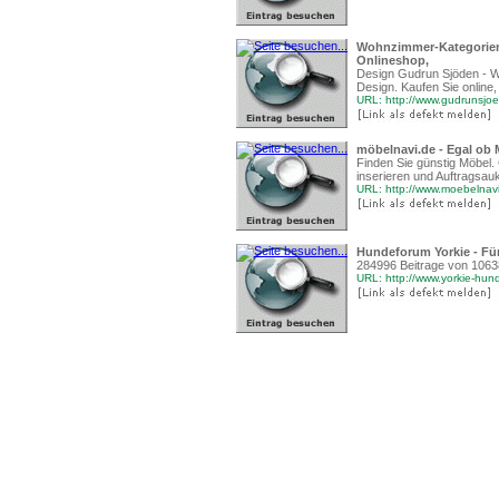
Wohnzimmer-Kategorien-
Onlineshop,
Design Gudrun Sjöden - W
Design. Kaufen Sie online
URL: http://www.gudrunsjo
möbelnavi.de - Egal ob M
Finden Sie günstig Möbel. 
inserieren und Auftragsauk
URL: http://www.moebelnav
Hundeforum Yorkie - Fü
284996 Beitrage von 1063
URL: http://www.yorkie-hun