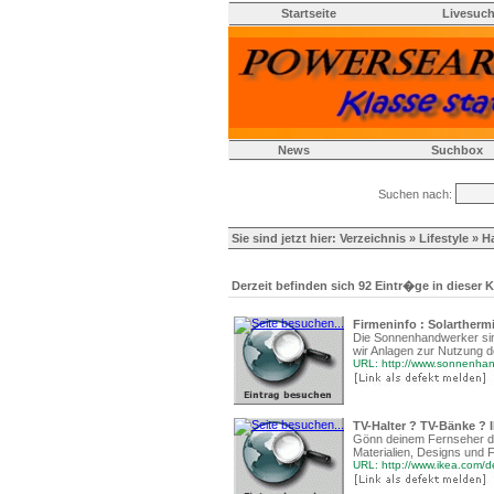
Startseite
Livesuc
News
Suchbox
Suchen nach:
Sie sind jetzt hier:
Verzeichnis
»
Lifestyle
» H
Derzeit befinden sich 92 Eintr�ge in dieser K
Firmeninfo : Solartherm
Die Sonnenhandwerker sind
wir Anlagen zur Nutzung 
URL: http://www.sonnenhan
TV-Halter ? TV-Bänke ? 
Gönn deinem Fernseher de
Materialien, Designs und 
URL: http://www.ikea.com/d