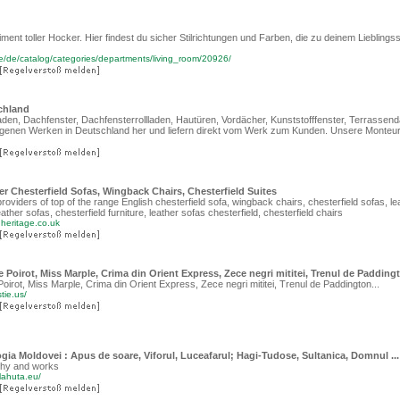
iment toller Hocker. Hier findest du sicher Stilrichtungen und Farben, die zu deinem Lieblings
e/de/catalog/categories/departments/living_room/20926/
chland
laden, Dachfenster, Dachfensterrollladen, Hautüren, Vordächer, Kunststofffenster, Terrassen
igenen Werken in Deutschland her und liefern direkt vom Werk zum Kunden. Unsere Monteu
er Chesterfield Sofas, Wingback Chairs, Chesterfield Suites
roviders of top of the range English chesterfield sofa, wingback chairs, chesterfield sofas, le
eather sofas, chesterfield furniture, leather sofas chesterfield, chesterfield chairs
dheritage.co.uk
e Poirot, Miss Marple, Crima din Orient Express, Zece negri mititei, Trenul de Padding
Poirot, Miss Marple, Crima din Orient Express, Zece negri mititei, Trenul de Paddington...
tie.us/
ogia Moldovei : Apus de soare, Viforul, Luceafarul; Hagi-Tudose, Sultanica, Domnul ...
phy and works
lahuta.eu/