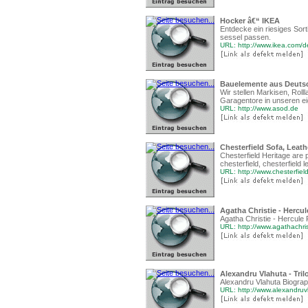
Hocker â€“ IKEA
Entdecke ein riesiges Sort
sessel passen.
URL: http://www.ikea.com/d
Bauelemente aus Deuts
Wir stellen Markisen, Roll
Garagentore in unseren e
URL: http://www.asod.de
Chesterfield Sofa, Leath
Chesterfield Heritage are p
chesterfield, chesterfield l
URL: http://www.chesterfiel
Agatha Christie - Hercul
Agatha Christie - Hercule 
URL: http://www.agathachris
Alexandru Vlahuta - Tril
Alexandru Vlahuta Biogra
URL: http://www.alexandruv