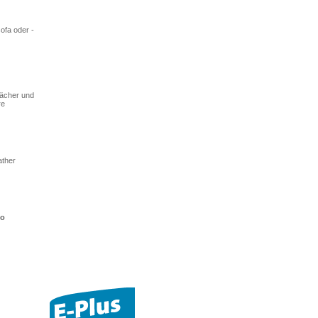
sofa oder -
dächer und
re
ather
to