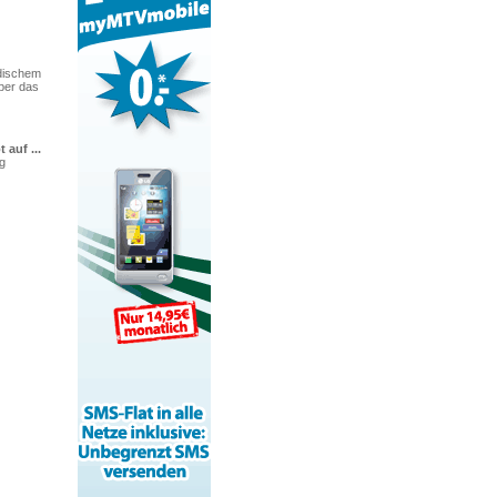
edischem
über das
 auf ...
ig