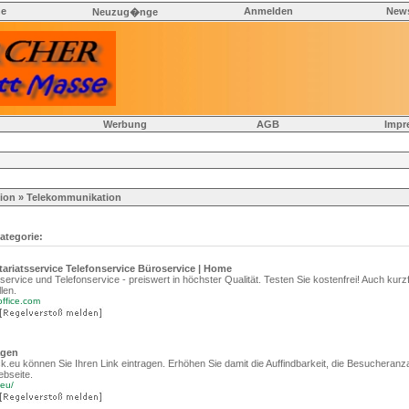
he
Anmelden
News
Neuzug�nge
Werbung
AGB
Impr
ion
» Telekommunikation
ategorie:
tariatsservice Telefonservice Büroservice | Home
ervice und Telefonservice - preiswert in höchster Qualität. Testen Sie kostenfrei! Auch kurzfr
len.
office.com
agen
k.eu können Sie Ihren Link eintragen. Erhöhen Sie damit die Auffindbarkeit, die Besucheranz
ebseite.
.eu/