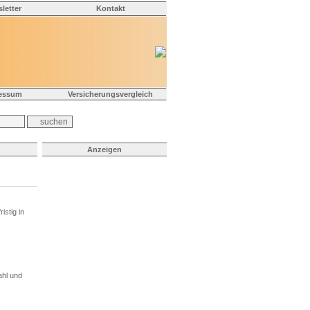
letter
Kontakt
essum
Versicherungsvergleich
Anzeigen
istig in
ahl und