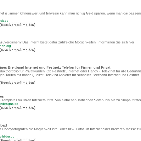
ernet ist immer lohnenswert und teilweise kann man richtig Geld sparen, wenn man die passen
eit.de
uverdienen? Das Internt bietet dafür zahlreiche Möglichkeiten. Informieren Sie sich hier!
enen.org
iges Breitband Internet und Festnetz Telefon für Firmen und Privat
oduktportfolio für Privatkunden: Ob Festnetz, Internet oder Handy - Tele2 hat für alle Bedürfn
en Tarifen mit hoher Qualität, Tele2 ist Anbieter für schnelles Breitband Internet und Festnet
es
e Templates für Ihren Internetauftritt. Von einfachen statischen Seiten, bis hin zu Shopauftritte
endesigns.de
load
tet Hobbyfotografen die Möglichkeit ihre Bilder bzw. Fotos im Internet einer breiteren Masse z
e-bilder.de