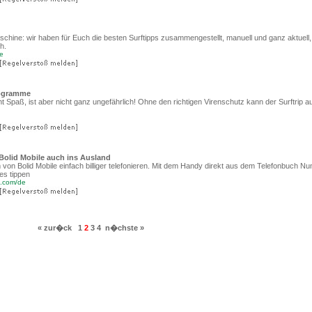
hine: wir haben für Euch die besten Surftipps zusammengestellt, manuell und ganz aktuell,
h.
de
rogramme
t Spaß, ist aber nicht ganz ungefährlich! Ohne den richtigen Virenschutz kann der Surftrip 
t Bolid Mobile auch ins Ausland
on Bolid Mobile einfach billiger telefonieren. Mit dem Handy direkt aus dem Telefonbuch N
s tippen
e.com/de
« zur�ck
1
2
3
4
n�chste »