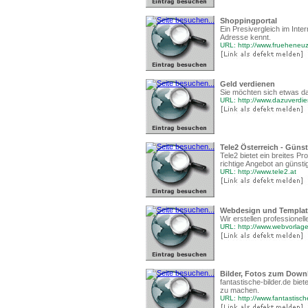
Shoppingportal
Ein Presivergleich im Int
Adresse kennt.
URL: http://www.frueheneuz
Geld verdienen
Sie möchten sich etwas daz
URL: http://www.dazuverdi
Tele2 Österreich - Günst
Tele2 bietet ein breites Pr
richtige Angebot an günstig
URL: http://www.tele2.at
Webdesign und Templat
Wir erstellen professionell
URL: http://www.webvorlag
Bilder, Fotos zum Down
fantastische-bilder.de bie
zu machen.
URL: http://www.fantastisch