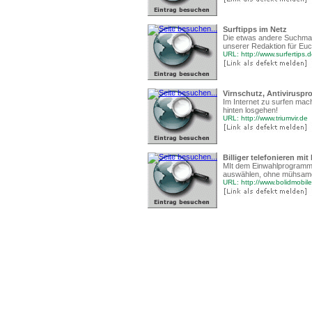
Surftipps im Netz
Die etwas andere Suchmasc
unserer Redaktion für Euc
URL: http://www.surfertips.
Virnschutz, Antivirusp
Im Internet zu surfen mach
hinten losgehen!
URL: http://www.triumvir.de
Billiger telefonieren mi
MIt dem Einwahlprogramm v
auswählen, ohne mühsame
URL: http://www.bolidmobil