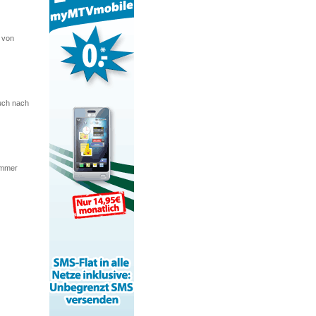
 von
auch nach
ummer