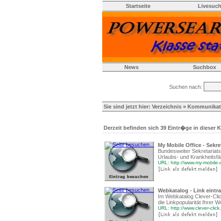
Startseite
Livesuc
News
Suchbox
Suchen nach:
Sie sind jetzt hier:
Verzeichnis
»
Kommunikat
Derzeit befinden sich 39 Eintr�ge in dieser K
My Mobile Office - Sekre
Bundesweiter Sekretariatss
Urlaubs- und Krankheitsfäl
URL: http://www.my-mobile-
Webkatalog - Link eintr
Im Webkatalog Clever-Clic
die Linkpopularität Ihrer W
URL: http://www.clever-click