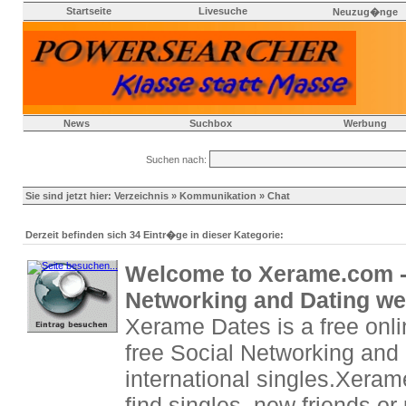
Startseite
Livesuche
Neuzug�nge
News
Suchbox
Werbung
Suchen nach:
Sie sind jetzt hier:
Verzeichnis
»
Kommunikation
» Chat
Derzeit befinden sich 34 Eintr�ge in dieser Kategorie:
Welcome to Xerame.com -
Networking and Dating we
Xerame Dates is a free onl
free Social Networking and 
international singles.Xeram
find singles, new friends or 