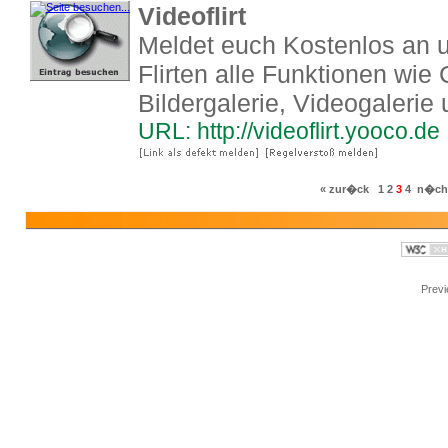
Videoflirt
Meldet euch Kostenlos an 
Flirten alle Funktionen wie
Bildergalerie, Videogalerie
URL: http://videoflirt.yooco.de
« zur�ck
1
2
3
4
n�ch
Prev