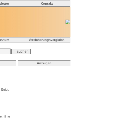
letter
Kontakt
essum
Versicherungsvergleich
Anzeigen
 Egipt,
e, filme