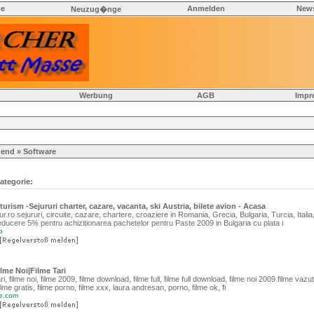
he
Anmelden
News
Neuzug�nge
Werbung
AGB
Impr
gend
» Software
ategorie:
urism -Sejururi charter, cazare, vacanta, ski Austria, bilete avion - Acasa
.ro sejururi, circuite, cazare, chartere, croaziere in Romania, Grecia, Bulgaria, Turcia, Italia,
educere 5% pentru achizitionarea pachetelor pentru Paste 2009 in Bulgaria cu plata i
o
lme Noi|Filme Tari
i, filme noi, filme 2009, filme download, filme full, filme full download, filme noi 2009.filme vazut
ilme gratis, filme porno, filme xxx, laura andresan, porno, filme ok, fi
me.com