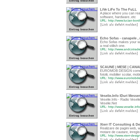
LiVe LiFe To The FuLL
A place where you can rea
software, hardware..etc
URL: http://www.lucian-bor
Echo Sofas - canapele , 
Echo Sofas makes your wish
a real stilish one.
URL: http://www.andcotrade
SCAUNE | MESE | CANA
EUROMOB DESIGN comercial
fotolii, mobilier scolar, mo
URL: http://www.euromobde
Veselie.Info IDuri Messen
Veselie.Info - Radio Vesel
Veselie.Net
URL: http://www.veselie.info
Xterr IT Consulting & D
Realizare de pagini web, w
motare de cautare, inregis
URL: http://www.xterr-desig