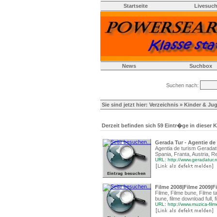
Startseite
Livesuc
News
Suchbox
Suchen nach:
Sie sind jetzt hier:
Verzeichnis
»
Kinder & Ju
Derzeit befinden sich 59 Eintr�ge in dieser K
Gerada Tur - Agentie de t
Agentia de turism Geradatur
Spania, Franta, Austria, R
URL: http://www.geradatur.r
Filme 2008|Filme 2009|Fi
Filme, Filme bune, Filme tar
bune, filme download full, f
URL: http://www.muzica-fil