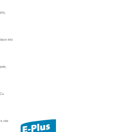
phy,
lace into
pele,
 Cu
e site