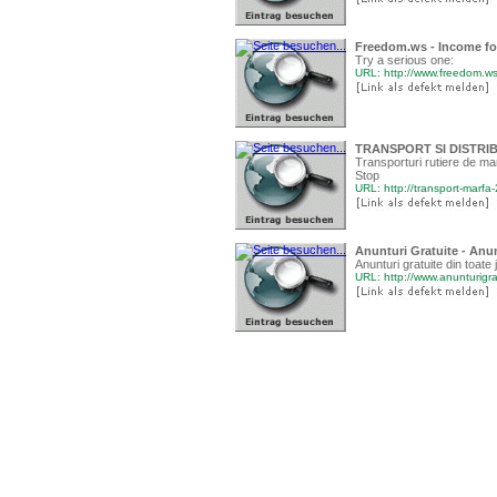
Freedom.ws - Income fo
Try a serious one:
URL: http://www.freedom.w
TRANSPORT SI DISTRI
Transporturi rutiere de marf
Stop
URL: http://transport-marfa
Anunturi Gratuite - Anun
Anunturi gratuite din toate 
URL: http://www.anunturigra