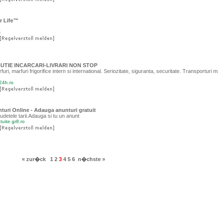
r Life™
s
BUTIE INCARCARI-LIVRARI NON STOP
uri, marfuri frigorifice intern si international. Seriozitate, siguranta, securitate. Transporturi 
-24h.ro
turi Online - Adauga anunturi gratuit
judetele tarii.Adauga si tu un anunt
tuite.gr8.ro
« zur�ck
1
2
3
4
5
6
n�chste »