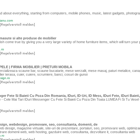
d about everything, starting from computers, mobile phones, music, latest gadgets, photogra
dianu.com
masute si alte produse de mobilier
 come true by giving you a very large variety of home furniture items, which will turn your p
.ro
PELE | FIRMA MOBILIER | PRETURI MOBILA
izeaza scaune bar, scaune bucatarie, mese werzalit, mese masaj, paturi metalice, cana
bilier terasa, cuier, cuiere, scrumiere, banci, cosuri de gunoi
sign.ro
ger Fete Si Baieti Cu Poza Din Romania, IDuri, ID-Uri, ID Mess, IDuri Fete, IDuri Baieti,
ie - Cele Mai Tari IDuri Messenger Cu Fete Si Baieti Cu Poza Din Toata LUMEA Fi Si Tu Vesel
esign, webdesign, promovare, seo, consultanta, domenii, de
eb design, magazine virtuale, site-uri de prezentare, portaluri, seo, promovare web, optimizar
trare domenii web, web hosting, gazduire web, consultanta, dezvoltare it, consultanta web
n.ro