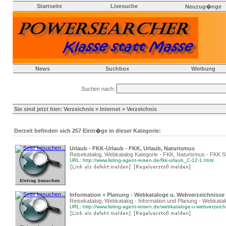
Startseite
Livesuche
Neuzug�nge
News
Suchbox
Werbung
Suchen nach:
Sie sind jetzt hier:
Verzeichnis
»
Internet
» Verzeichnis
Derzeit befinden sich 257 Eintr�ge in dieser Kategorie:
Urlaub - FKK-Urlaub - FKK, Urlaub, Naturismus
Reisekatalog, Webkatalog Kategorie - FKK, Naturismus - FKK S
URL: http://www.listing-agent-reisen.de/fkk-urlaub_C-12-1.html
Information + Planung - Webkataloge u. Webverzeichnisse
Reisekatalog, Webkatalog - Information und Planung - Webkata
URL: http://www.listing-agent-reisen.de/webkataloge-u-webverzeic