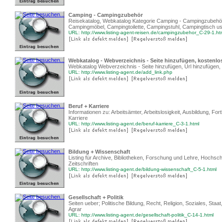
Camping - Campingzubehör
Reisekatalog, Webkatalog Kategorie Camping - Campingzubehör
Campingmöbel, Campingtoilette, Campingstuhl, Campingtisch u
URL: http://www.listing-agent-reisen.de/campingzubehor_C-29-1.ht
Webkatalog - Webverzeichnis - Seite hinzufügen, kostenlose
Webkatalog Webverzeichnis - Seite hinzufügen, Url hinzufügen, 
URL: http://www.listing-agent.de/add_link.php
Beruf + Karriere
Informationen zu: Arbeitsämter, Arbeitslosigkeit, Ausbildung, Fo
Karriere
URL: http://www.listing-agent.de/beruf-karriere_C-3-1.html
Bildung + Wissenschaft
Listing für Archive, Bibliotheken, Forschung und Lehre, Hochsch
Zeitschriften
URL: http://www.listing-agent.de/bildung-wissenschaft_C-5-1.html
Gesellschaft + Politik
Seiten ueber; Politische Bildung, Recht, Religion, Soziales, Sta
Agrar
URL: http://www.listing-agent.de/gesellschaft-politik_C-14-1.html