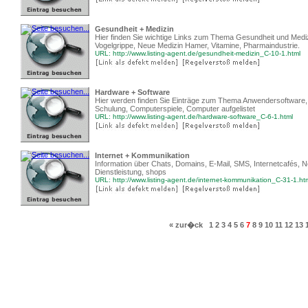
Gesundheit + Medizin
Hier finden Sie wichtige Links zum Thema Gesundheit und Mediz
Vogelgrippe, Neue Medizin Hamer, Vitamine, Pharmaindustrie.
URL: http://www.listing-agent.de/gesundheit-medizin_C-10-1.html
Hardware + Software
Hier werden finden Sie Einträge zum Thema Anwendersoftware,
Schulung, Computerspiele, Computer aufgelistet
URL: http://www.listing-agent.de/hardware-software_C-6-1.html
Internet + Kommunikation
Information über Chats, Domains, E-Mail, SMS, Internetcafés, N
Dienstleistung, shops
URL: http://www.listing-agent.de/internet-kommunikation_C-31-1.ht
« zur�ck
1
2
3
4
5
6
7
8
9
10
11
12
13