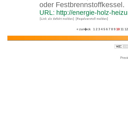
oder Festbrennstoffkessel.
URL: http://energie-holz-heiz
« zur�ck
1
2
3
4
5
6
7
8
9
10
11
12
Prev