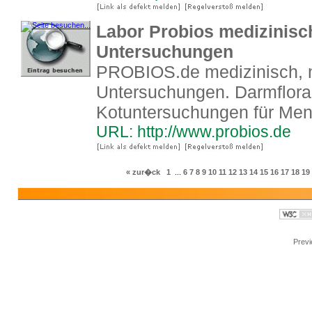
Labor Probios medizinisc
Untersuchungen
PROBIOS.de medizinisch, m
Untersuchungen. Darmflora
Kotuntersuchungen für Men
URL: http://www.probios.de
« zur�ck
1
...
6
7
8
9
10
11
12
13
14
15
16
17
18
19
Prev