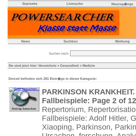
Startseite
Livesuche
Neuzug�nge
News
Suchbox
Werbung
Suchen nach:
Sie sind jetzt hier:
Verzeichnis
»
Gesundheit
» Medizin
Derzeit befinden sich 281 Eintr�ge in dieser Kategorie:
PARKINSON KRANKHEIT. U
Fallbeispiele: Page 2 of 1
Repertorium, Repertorisati
Fallbeispiele: Adolf Hitler,
Xiaoping, Parkinson, Parki
Ursachen_forschung, Analy