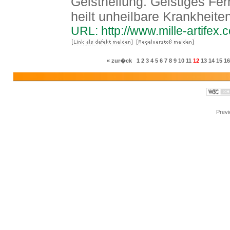
Geistheilung. Geistiges F
heilt unheilbare Krankheiten
URL: http://www.mille-artife
« zur�ck
1
2
3
4
5
6
7
8
9
10
11
12
13
14
15
16
Prev