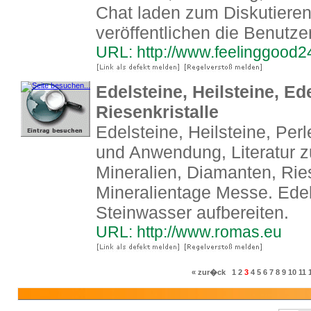
Chat laden zum Diskutieren
veröffentlichen die Benutze
URL: http://www.feelinggood2
Edelsteine, Heilsteine, Ed
Riesenkristalle
Edelsteine, Heilsteine, Perl
und Anwendung, Literatur z
Mineralien, Diamanten, Rie
Mineralientage Messe. Edel
Steinwasser aufbereiten.
URL: http://www.romas.eu
« zur�ck
1
2
3
4
5
6
7
8
9
10
11