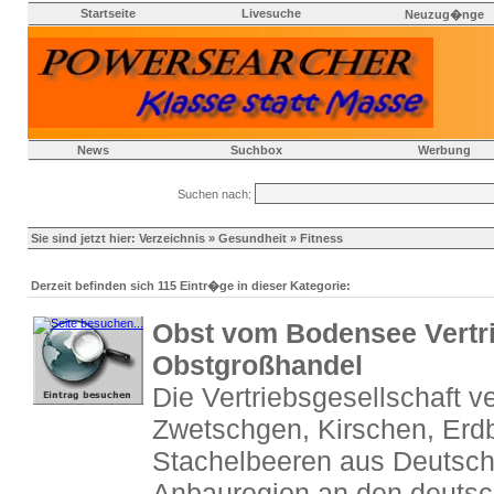
Startseite
Livesuche
Neuzug�nge
News
Suchbox
Werbung
Suchen nach:
Sie sind jetzt hier:
Verzeichnis
»
Gesundheit
» Fitness
Derzeit befinden sich 115 Eintr�ge in dieser Kategorie:
Obst vom Bodensee Vertri
Obstgroßhandel
Die Vertriebsgesellschaft v
Zwetschgen, Kirschen, Erd
Stachelbeeren aus Deutsch
Anbauregion an den deuts