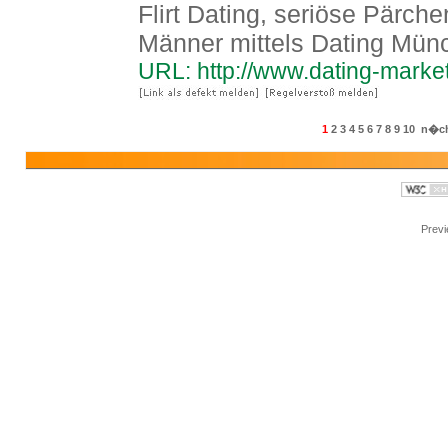
Flirt Dating, seriöse Pärch
Männer mittels Dating Mün
URL: http://www.dating-marke
1
2
3
4
5
6
7
8
9
10
n�ch
Prev