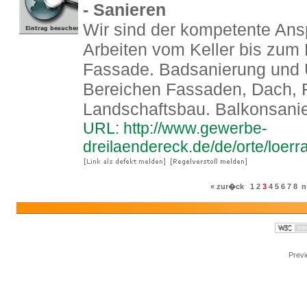
- Sanieren
Wir sind der kompetente Anspr
Arbeiten vom Keller bis zum 
Fassade. Badsanierung und U
Bereichen Fassaden, Dach, 
Landschaftsbau. Balkonsani
URL: http://www.gewerbe-
dreilaendereck.de/de/orte/loer
« zur�ck
1
2
3
4
5
6
7
8
n
Prev