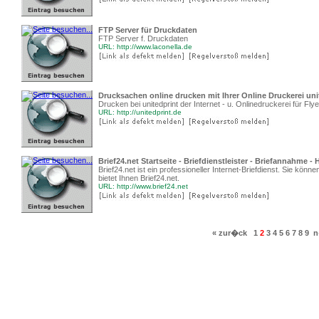
FTP Server für Druckdaten
FTP Server f. Druckdaten
URL: http://www.laconella.de
Drucksachen online drucken mit Ihrer Online Druckerei uni
Drucken bei unitedprint der Internet - u. Onlinedruckerei für Flye
URL: http://unitedprint.de
Brief24.net Startseite - Briefdienstleister - Briefannahme 
Brief24.net ist ein professioneller Internet-Briefdienst. Sie kö
bietet Ihnen Brief24.net.
URL: http://www.brief24.net
« zur�ck
1
2
3
4
5
6
7
8
9
n