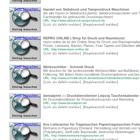
Handel von Siebdruck und Tampondruck Maschinen
Als alte Hasen in Siebdruckzubehör, Siebdruckmaschinen und T
Fachhändler für gebrauchte Druckmaschinen!
URL: http://www.siebdruck-tampondruck.de
REPRO ONLINE | Shop für Druck und Raumkunst
repro-online.de ist der Online Shop für Druck und Raumgestaltun
Poster, Leinwand, Banner, Planen, Foto-Tapete und Etiketten alle
URL: http://www.repro-online.de
Werbeschilder - Schmidt Druck
Wir drucken für Sie professionelle Werbeschilder auf AluDibond
Folierung. Wir liefern Ihnen exzellente Druckergebnisse und ber
URL: http://www.schmidt-druck.de/werbetechnik/werbeschilder.aspx
dentalprint ::: Druckdienstleister Leipzig Taschenkalender
Ihr Druckdienstleister für Praxisdrucksachen und Marketing
URL: http://www.dentalprint.de
Ihre Lieferanten für Tragetaschen Papiertragetaschen Foli
Bertrams in Papenburg Emsland. Herstellung und Vertrieb von V
(Polyäthylen), Stoff oder Baumwolle, bedruckte Kleinmengen
URL: http://www.bertrams-tragetaschen.de