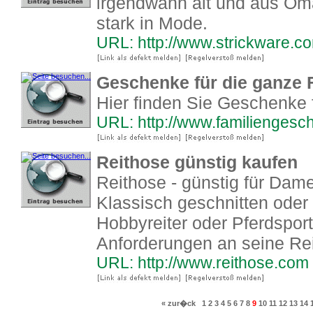
irgendwann alt und aus Om
stark in Mode.
URL: http://www.strickware.c
Geschenke für die ganze 
Hier finden Sie Geschenke 
URL: http://www.familiengesc
Reithose günstig kaufen
Reithose - günstig für Dam
Klassisch geschnitten ode
Hobbyreiter oder Pferdsportl
Anforderungen an seine Re
URL: http://www.reithose.com
« zur�ck
1
2
3
4
5
6
7
8
9
10
11
12
13
14