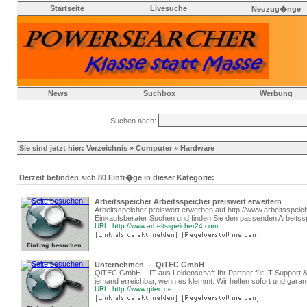
Startseite
Livesuche
Neuzug�nge
News
Suchbox
Werbung
Suchen nach:
Sie sind jetzt hier:
Verzeichnis
»
Computer
» Hardware
Derzeit befinden sich 80 Eintr�ge in dieser Kategorie:
Arbeitsspeicher Arbeitsspeicher preiswert erweitern
Arbeitsspeicher preiswert erwerben auf http://www.arbeitsspeic
Einkaufsberater Suchen und finden Sie den passenden Arbeitssp
URL: http://www.arbeitsspeicher24.com
Unternehmen — QiTEC GmbH
QiTEC GmbH – IT aus Leidenschaft Ihr Partner für IT-Support &
jemand erreichbar, wenn es klemmt. Wir helfen sofort und garant
URL: http://www.qitec.de