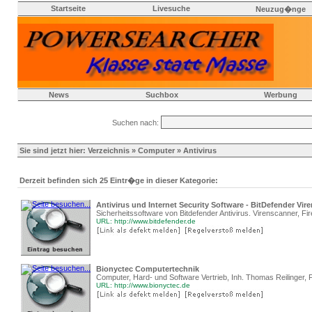
Startseite
Livesuche
Neuzug�nge
News
Suchbox
Werbung
Suchen nach:
Sie sind jetzt hier:
Verzeichnis
»
Computer
» Antivirus
Derzeit befinden sich 25 Eintr�ge in dieser Kategorie:
Antivirus und Internet Security Software - BitDefender Vir
Sicherheitssoftware von Bitdefender Antivirus. Virenscanner, F
URL: http://www.bitdefender.de
Bionyctec Computertechnik
Computer, Hard- und Software Vertrieb, Inh. Thomas Reilinger,
URL: http://www.bionyctec.de