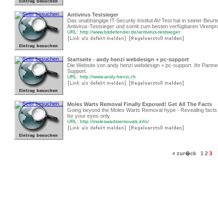
Antivirus Testsieger
Das unabhängige IT-Security Institut AV-Test hat in seiner Beur
Antivirus-Testsieger und somit zum besten verfügbaren Viren
URL: http://www.bitdefender.de/antivirus-testsieger
Startseite - andy henzi webdesign + pc-support
Die Website von andy henzi webdesign + pc-support. Ihr Partner
Support.
URL: http://www.andy-henzi.ch
Moles Warts Removal Finally Exposed! Get All The Facts
Going beyond the Moles Warts Removal hype - Revealing facts 
for your eyes only.
URL: http://moleswartsremovals.info/
« zur�ck
1
2
3