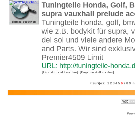
Tuningteile Honda, Golf, 
supra vauxhall prelude ac
Tuningteile honda, golf, bmw
wie z.B. bodykit für supra, 
del sol und viele andere Mo
and Parts. Wir sind exklusi
Premier4509 Limit
URL: http://tuningteile-honda.
« zur�ck
1
2
3
4
5
6
7
8
9
n
Prev