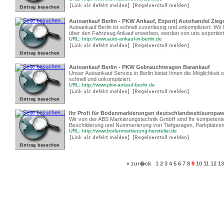
Autoankauf Berlin - PKW Ankauf, Export| Autohandel Ziege
Autoankauf Berlin ist schnell zuverlässig und unkompliziert. W
über den Fahrzeug Ankauf erwerben, werden von uns exportier
URL: http://www.auto-ankauf-in-berlin.de
Autoankauf Berlin - PKW Gebrauchtwagen Barankauf
Unser Autoankauf Service in Berlin bietet Ihnen die Möglichkeit
schnell und unkompliziert.
URL: http://www.pkw-ankauf-berlin.de
Ihr Profi für Bodenmarkierungen deutschlandweit/europaw
Wir von der ABS Markierungstechnik GmbH sind Ihr kompetenter
Beschilderung und Nummerierung von Tiefgaragen, Parkplätzen,
URL: http://www.bodenmarkierung-hersteller.de
« zur�ck
1
2
3
4
5
6
7
8
9
10
11
12
13