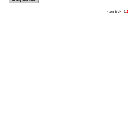
« zur�ck
1
2