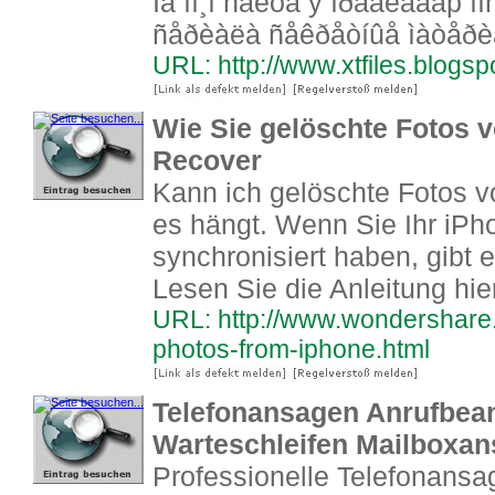
Íà ìî¸ì ñàéòå ÿ ïðåäëàãàþ ï
ñåðèàëà ñåêðåòíûå ìàòåðè
URL: http://www.xtfiles.blogs
Wie Sie gelöschte Fotos 
Recover
Kann ich gelöschte Fotos v
es hängt. Wenn Sie Ihr iPh
synchronisiert haben, gibt 
Lesen Sie die Anleitung hier
URL: http://www.wondershare.d
photos-from-iphone.html
Telefonansagen Anrufbea
Warteschleifen Mailboxa
Professionelle Telefonansa