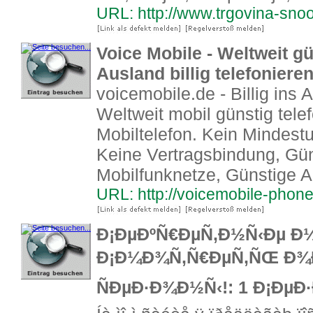
URL: http://www.trgovina-snoo
Voice Mobile - Weltweit gü
Ausland billig telefoniere
voicemobile.de - Billig ins 
Weltweit mobil günstig tele
Mobiltelefon. Kein Mindest
Keine Vertragsbindung, Güns
Mobilfunknetze, Günstige 
URL: http://voicemobile-phon
Ð¡ÐµÐºÑ€ÐµÑ‚Ð½Ñ‹Ðµ Ð¼
Ð¡Ð¼Ð¾Ñ‚Ñ€ÐµÑ‚ÑŒ Ð¾Ð
ÑÐµÐ·Ð¾Ð½Ñ‹!: 1 Ð¡Ðµ