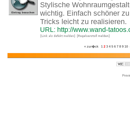
Stylische Wohnraumgestalt
wichtig. Einfach schöner z
Tricks leicht zu realisieren.
URL: http://www.wand-tatoos
« zur�ck
1
2
3
4
5
6
7
8
9
10
Prev