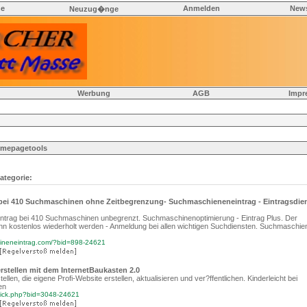
he
Anmelden
News
Neuzug�nge
Werbung
AGB
Impr
mepagetools
ategorie:
ei 410 Suchmaschinen ohne Zeitbegrenzung- Suchmaschieneneintrag - Eintragsdien
ntrag bei 410 Suchmaschinen unbegrenzt. Suchmaschinenoptimierung - Eintrag Plus. Der
n kostenlos wiederholt werden - Anmeldung bei allen wichtigen Suchdiensten. Suchmaschie
hineneintrag.com/?bid=898-24621
stellen mit dem InternetBaukasten 2.0
len, die eigene Profi-Website erstellen, aktualisieren und ver?ffentlichen. Kinderleicht bei
en
click.php?bid=3048-24621