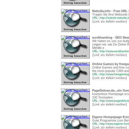
Nebulla.info - Free URL
Tragen Sie Ihre Webseite 
URL: http://submit.nebulla.i
worldranking - SEO Ne
Wir haben es uns zur Aufg
zeigen wir, wie Du Deine 
Mithilfe e
URL: http://www.worldranki
Online Games by freega
Online Games and free co
the most popular CMS and
URL: http://www.freegamin
PageDeluxe.de...ein Gen
kostenlose Homepage erste
100 Textseiten.
URL: http://www.pagedelux
Eigene Hompepage Erst
Gute Programme zum Be
URL: http://www.eigene-ho