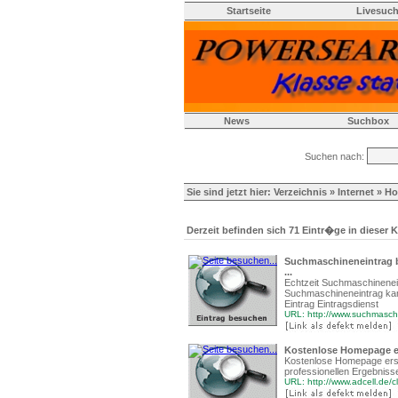
Startseite
Livesuc
News
Suchbox
Suchen nach:
Sie sind jetzt hier:
Verzeichnis
»
Internet
» Ho
Derzeit befinden sich 71 Eintr�ge in dieser K
Suchmaschineneintrag b
...
Echtzeit Suchmaschinenei
Suchmaschineneintrag kan
Eintrag Eintragsdienst
URL: http://www.suchmasc
Kostenlose Homepage er
Kostenlose Homepage erstel
professionellen Ergebniss
URL: http://www.adcell.de/