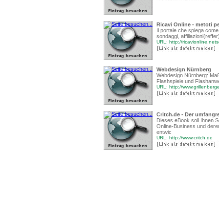
Ricavi Online - metoti p
Il portale che spiega come
sondaggi, affiliazioni(ref
URL: http://ricavionline.net
Webdesign Nürnberg
Webdesign Nürnberg: Maßge
Flashspiele und Flashan
URL: http://www.grillenberg
Critch.de - Der umfangr
Dieses eBook soll Ihnen Sch
Online-Business und deren
entwic
URL: http://www.critch.de