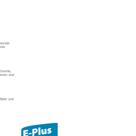
torials
ools
 Joomla,
games and
Bilder und