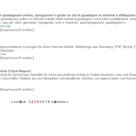
er guadagnare online, spiegazioni e guide su siti di guadagno in internet e affiliazioni
 guadagnare online su internet tramite molti metodi di guadagno come barre pubblicitarie, emai
fer), pay per click, giocando, navigando, sms e ricariche, autonavigazione, guadagnare c
sons.org
schneiderte Lösungen für Ihren Internet-Auftritt. Webdesign aus Nürnberg. PHP, MySql, F
wendungen.
er.de
eiche Critch-Report!
ritt für Schritt eine Starthilfe für Ihren persönlichen Erfolg im Online-Business sein und Ihn
 Geschäfte / Abläufe an Live-Beispielen verständlicher machen, um eigene Ideen und Konze
« zur�ck
1
2
3
4
5
6
7
8
n�chste »