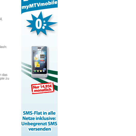
l,
lash:
en das
pte zu