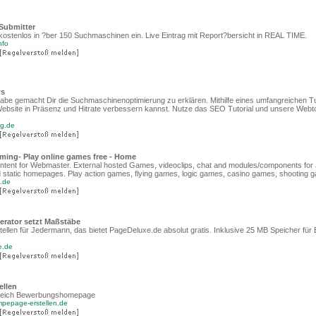
 Submitter
kostenlos in ?ber 150 Suchmaschinen ein. Live Eintrag mit Report?bersicht in REAL TIME.
nfo
ws
abe gemacht Dir die Suchmaschinenoptimierung zu erklären. Mithilfe eines umfangreichen Tu
Website in Präsenz und Hitrate verbessern kannst. Nutze das SEO Tutorial und unsere Webt
ng.de
ming- Play online games free - Home
ntent for Webmaster. External hosted Games, videoclips, chat and modules/components for
 static homepages. Play action games, flying games, logic games, casino games, shooting 
g.de
erator setzt Maßstäbe
llen für Jedermann, das bietet PageDeluxe.de absolut gratis. Inklusive 25 MB Speicher für 
e.de
ellen
reich Bewerbungshomepage
mpepage-erstellen.de