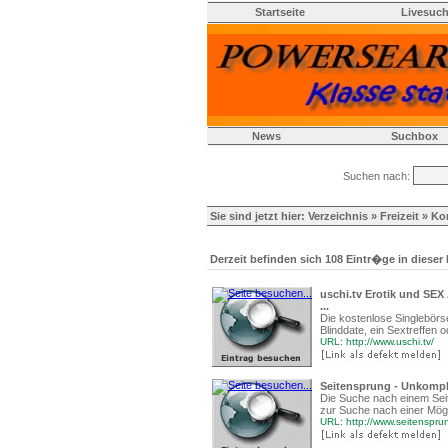
Startseite
Livesuc
News
Suchbox
Suchen nach:
Sie sind jetzt hier:
Verzeichnis
»
Freizeit
» Ko
Derzeit befinden sich 108 Eintr�ge in dieser
uschi.tv Erotik und SE
...
Die kostenlose Singlebörs
Blinddate, ein Sextreffen
URL: http://www.uschi.tv/
Seitensprung - Unkompl
Die Suche nach einem Seit
zur Suche nach einer Mög
URL: http://www.seitenspr