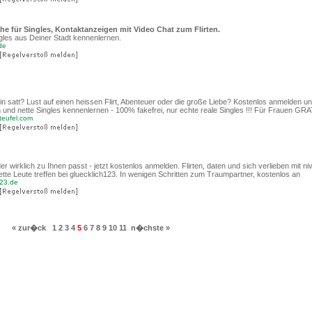
che für Singles, Kontaktanzeigen mit Video Chat zum Flirten.
ngles aus Deiner Stadt kennenlernen.
de
in satt? Lust auf einen heissen Flirt, Abenteuer oder die große Liebe? Kostenlos anmelden un
und nette Singles kennenlernen - 100% fakefrei, nur echte reale Singles !!! Für Frauen GRA
teufel.com
er wirklich zu Ihnen passt - jetzt kostenlos anmelden. Flirten, daten und sich verlieben mit ni
ette Leute treffen bei gluecklich123. In wenigen Schritten zum Traumpartner, kostenlos an
123.de
« zur�ck
1
2
3
4
5
6
7
8
9
10
11
n�chste »