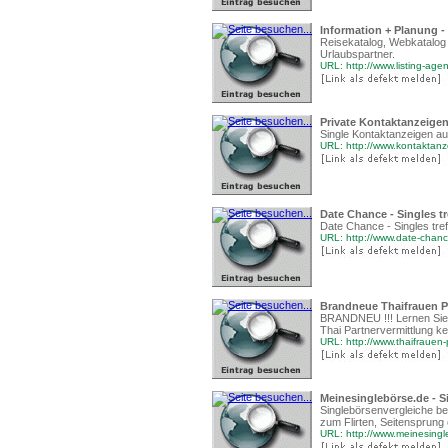
Information + Planung -
Reisekatalog, Webkatalog 
Urlaubspartner.
URL: http://www.listing-age
Private Kontaktanzeige
Single Kontaktanzeigen au
URL: http://www.kontaktan
Date Chance - Singles t
Date Chance - Singles tref
URL: http://www.date-chan
Brandneue Thaifrauen Pa
BRANDNEU !!! Lernen Sie F
Thai Partnervermittlung k
URL: http://www.thaifrauen-
Meinesinglebörse.de - S
Singlebörsenvergleiche be
zum Flirten, Seitensprung
URL: http://www.meinesing