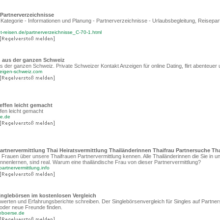
 Partnerverzeichnisse
Kategorie - Informationen und Planung - Partnerverzeichnisse - Urlaubsbegleitung, Reisepar
nt-reisen.de/partnerverzeichnisse_C-70-1.html
n aus der ganzen Schweiz
s der ganzen Schweiz. Private Schweizer Kontakt Anzeigen für online Dating, flirt abenteue
zeigen-schweiz.com
reffen leicht gemacht
fen leicht gemacht
ce.de
rtnervermittlung Thai Heiratsvermittlung Thailänderinnen Thaifrau Partnersuche Th
rauen über unsere Thaifrauen Partnervermittlung kennen. Alle Thailänderinnen die Sie in u
ennenlernen, sind real. Warum eine thailändische Frau von dieser Partnervermittlung?
partnervermittlung.info
inglebörsen im kostenlosen Vergleich
werten und Erfahrungsberichte schreiben. Der Singlebörsenvergleich für Singles auf Partne
 oder neue Freunde finden.
leboerse.de