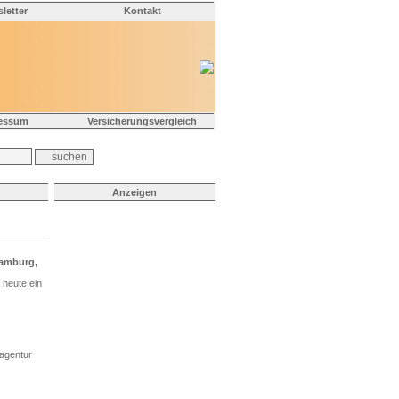
letter
Kontakt
essum
Versicherungsvergleich
Anzeigen
Hamburg,
 heute ein
gagentur