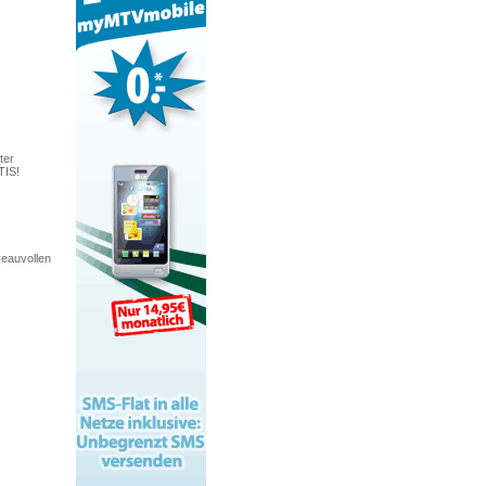
ter
TIS!
veauvollen