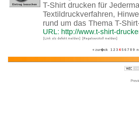
T-Shirt drucken für Jederm
Textildruckverfahren, Hinw
rund um das Thema T-Shirt
URL: http://www.t-shirt-drucke
« zur�ck
1
2
3
4
5
6
7
8
9
n
Prev