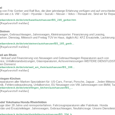
el
 von Fritz Gerber und Ralf Bus, die über jahrelange Erfahrung verfügen und auf verschiede
en wie z.b. VW – Opel – Hyundai – Suzuki – Nissan – Volvo – Renault etc. Sind wir für Repa
reilaendereck.de/de/orte/basel/autohaeuser/BS_246_gerber.htm
Steinen
uwagen, Gebrauchtwagen, Jahreswagen, Kleintransporter. Finanzierung und Leasing,
arken. Dienstag, Mittwoch und Freitag TÜV im Haus, täglich AU. KFZ Ersatzteile, Lackierung
eilaendereck.de/de/orte/steinen/autohaeuser/BS_185_greth...
il am Rhein
e. Verkauf und Finanzierung von Neuwagen und Gebrauchtwagen Reparaturen auch von
rvice, Unfallinstandsetzungen, Glasreparaturen, Achsvermessungen WEITERE DIENSTLE
en Donnerst
reilaendereck.de/de/orte/weil_am_rhein/autohaeuser/BS_168...
ringen-Kirchen
eparaturen aller Marken Spezialisiert für: US-Cars, Ferrari, Porsche, Jaguar…Jeden Mittwo
hnik, Fehlercodeauslesung, Unfallservice, EU Neuwagen von VW Jahreswagen von BMW, Ta
eilaendereck.de/de/orte/efringen_kirchen/autohaeuser/BS_...
andel Yokohama Honda Rheinfelden
euge über 28 Jahre und rennsporterfahren. Fahrzeugreparaturen aller Fabrikate. Honda
räte und Ersatzteilelager. Jahreswagen, Gebrauchtwagen, Neufahrzeuge. Unsere Dienstleis
eilaendereck.de/de/orte/rheinfelden/autohaeuser/BS_204_b...