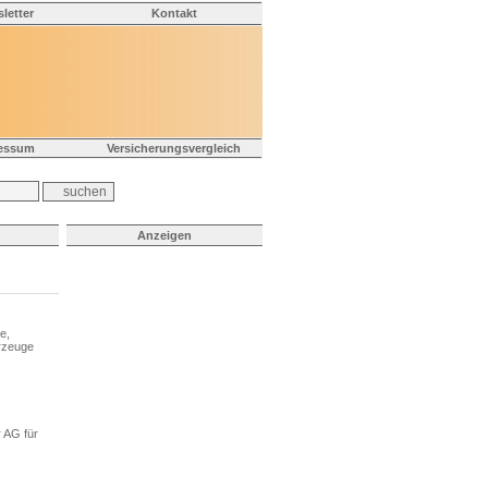
letter
Kontakt
essum
Versicherungsvergleich
Anzeigen
e,
rzeuge
 AG für