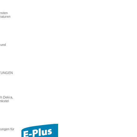
nsten
raturen
 und
ISTUNGEN
ch Dekra,
nkstel
tungen für