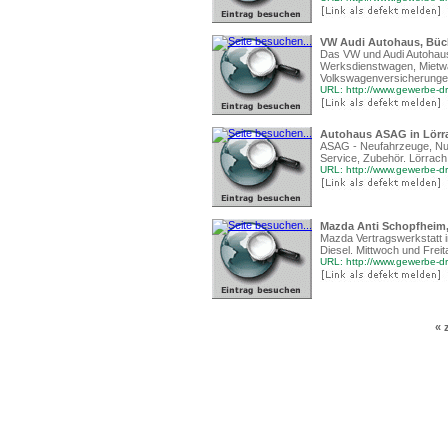
VW Audi Autohaus, Büc
Das VW und Audi Autohau
Werksdienstwagen, Mietwa
Volkswagenversicherung
URL: http://www.gewerbe-d
Autohaus ASAG in Lörr
ASAG - Neufahrzeuge, Nut
Service, Zubehör. Lörrach
URL: http://www.gewerbe-d
Mazda Anti Schopfheim
Mazda Vertragswerkstatt 
Diesel. Mittwoch und Frei
URL: http://www.gewerbe-d
« 