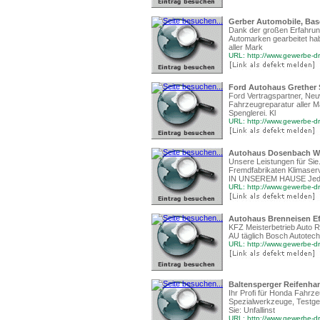
Gerber Automobile, Bas
Dank der großen Erfahrung
Automarken gearbeitet hab
aller Mark
URL: http://www.gewerbe-d
Ford Autohaus Grether 
Ford Vertragspartner, Ne
Fahrzeugreparatur aller M
Spenglerei. Kl
URL: http://www.gewerbe-dr
Autohaus Dosenbach We
Unsere Leistungen für Si
Fremdfabrikaten Klimase
IN UNSEREM HAUSE Jed
URL: http://www.gewerbe-d
Autohaus Brenneisen Ef
KFZ Meisterbetrieb Auto R
AU täglich Bosch Autotec
URL: http://www.gewerbe-dr
Baltensperger Reifenh
Ihr Profi für Honda Fahrz
Spezialwerkzeuge, Testge
Sie: Unfallinst
URL: http://www.gewerbe-dr