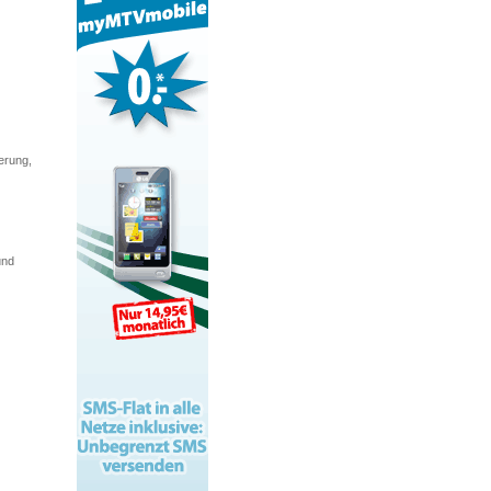
erung,
und