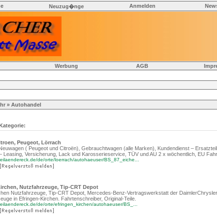
he
Anmelden
News
Neuzug�nge
Werbung
AGB
Impr
hr
» Autohandel
 Kategorie:
troen, Peugeot, Lörrach
Neuwagen ( Peugeot und Citroën), Gebrauchtwagen (alle Marken), Kundendienst – Ersatzteil
 Leasing, Versicherung, Lack und Karosserieservice, TÜV und AU 2 x wöchentlich, EU Fah
eilaendereck.de/de/orte/loerrach/autohaeuser/BS_87_eiche...
irchen, Nutzfahrzeuge, Tip-CRT Depot
chen Nutzfahrzeuge, Tip-CRT Depot, Mercedes-Benz-Vertragswerkstatt der DaimlerChrysler
ge in Efringen-Kirchen. Fahrtenschreiber, Original-Teile.
eilaendereck.de/de/orte/efringen_kirchen/autohaeuser/BS_...