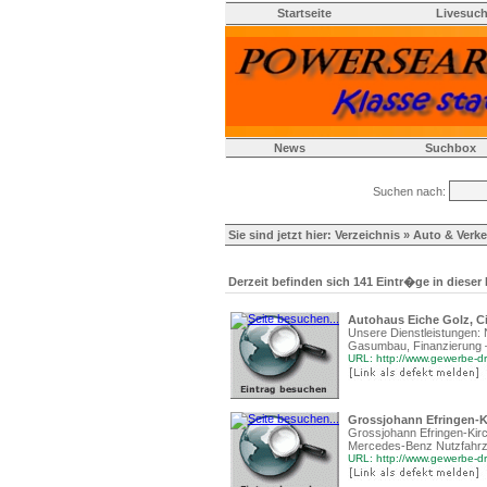
Startseite
Livesuc
News
Suchbox
Suchen nach:
Sie sind jetzt hier:
Verzeichnis
»
Auto & Verke
Derzeit befinden sich 141 Eintr�ge in dieser
Autohaus Eiche Golz, Ci
Unsere Dienstleistungen: 
Gasumbau, Finanzierung –
URL: http://www.gewerbe-dr
Grossjohann Efringen-K
Grossjohann Efringen-Kir
Mercedes-Benz Nutzfahrzeu
URL: http://www.gewerbe-dr