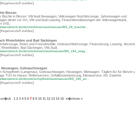
hle Binzen
s Büchle in Binzen: VW Audi Neuwagen, Volkswagen Nutzfahrzeuge, Jahreswagen und
gen direkt vor Ort, VW und Audi Leasing, Finanzdienstleistungen der Volkswagenbank,
en VVD,
reilaendereck.de/de/orte/binzen/autohaeuser/BS_28_buechle...
ach Rheinfelden und Bad Säckingen
zfahrzeuge, Reise und Freizeitmobile, Gebrauchtfahrzeuge, Finanzierung, Leasing, Versich
, Rheinfelden, Bad Säckingen, VW, Audi.
reilaendereck.de/de/orte/loerrach/autohaeuser/BS_194_asag...
, Neuwagen, Gebrauchtwagen
in Schopfheim (Langenau), Gebrauchtwagen, Neuwagen, Mietwagen. Täglich AU für Benzin 
tags TÜV im Hause. Reifenservice, Unfallinstandsetzung, Klimaservice, Kfz Zubehör.
reilaendereck.de/de/orte/schopfheim/autohaeuser/BS_186_an...
zur�ck
1
2
3
4
5
6
7
8
9
10
11
12
13
14
15
n�chste »